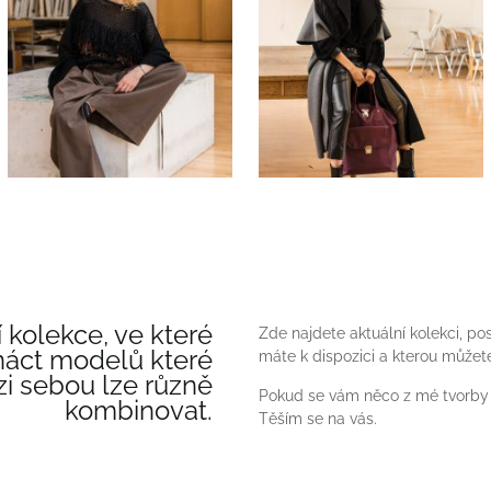
 kolekce, ve které
Zde najdete aktuální kolekci, pos
áct modelů které
máte k dispozici a kterou můžet
i sebou lze různě
Pokud se vám něco z mé tvorby lí
kombinovat.
Těším se na vás.