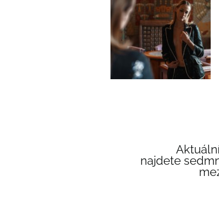
Aktuální
najdete sedmn
mez