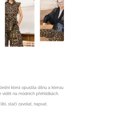
lední která opustila dílnu a kterou
e vidět na módních přehlídkách.
bí, stačí zavolat, napsat.